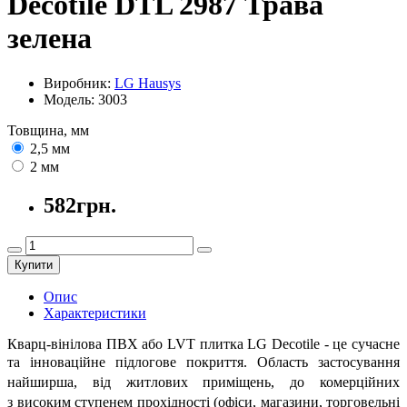
Decotile DTL 2987 Трава
зелена
Виробник:
LG Hausys
Модель:
3003
Товщина, мм
2,5 мм
2 мм
582грн.
Купити
Опис
Характеристики
Кварц-вінілова ПВХ або LVT плитка LG Decotile - це сучасне
та інноваційне підлогове
покриття. Область застосування
найширша, від житлових приміщень, до комерційних
з
високим ступенем прохідності (офіси, магазини, торговельні