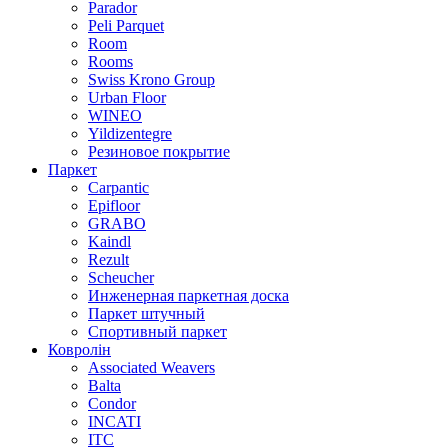
Parador
Peli Parquet
Room
Rooms
Swiss Krono Group
Urban Floor
WINEO
Yildizentegre
Резиновое покрытие
Паркет
Carpantic
Epifloor
GRABO
Kaindl
Rezult
Scheucher
Инженерная паркетная доска
Паркет штучный
Спортивный паркет
Ковролін
Associated Weavers
Balta
Condor
INCATI
ITC