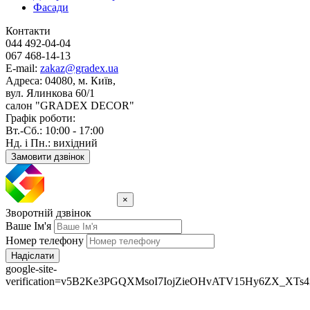
Фасади
Контакти
044 492-04-04
067 468-14-13
E-mail:
zakaz@gradex.ua
Адреса:
04080, м. Київ,
вул. Ялинкова 60/1
салон "GRADEX DECOR"
Графік роботи:
Вт.-Сб.: 10:00 - 17:00
Нд. і Пн.: вихідний
Замовити дзвінок
×
Зворотній дзвінок
Ваше Ім'я
Номер телефону
Надіслати
google-site-
verification=v5B2Ke3PGQXMsoI7IojZieOHvATV15Hy6ZX_XTs4