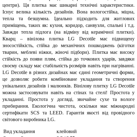
центри). Ця плитка має
шикарні технічні характеристики.
Існує велика кількість дизайнів. Вона
вологостійка, міцна,
тепла та безшумна. Ідеально підходить для житлових
приміщень, таких
як: кухня, коридор, санвузли, спальні і т.д.
Завжди тепла підлога (на відміну від керамічної
плитки).
Кварц – вінілова плитка LG Decotile має підвищену
зносостійкість,
стійка до механічних пошкоджень (кіготки
тварин, меблеві ніжки, жіночі
підбори). Плитка має високу
стійкість до появи плям, стійка до точкових ударів,
завдяки
своєму складу має стабільність розмірів навіть при нагріванні.
LG Decotile в
різних дизайнах має єдині геометричні форми,
це дозволяє робити комбіноване
укладання та створення
унікальних дизайнів і малюнків. Вінілову плитку LG Decotile
можна
застосовувати навіть на стінах та стелі! Простота у
укладанні. Простота у догляді, звичайне сухе та
вологе
прибирання. Екологічна чистота, оскільки має міжнародні
сертифікати SCS та LEED.
Гарантія якості від провідного
світового виробника LG.
Вид укладання
клейовий