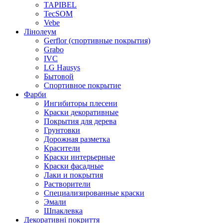
TAPIBEL
TecSOM
Vebe
Лінолеум
Gerflor (спортивные покрытия)
Grabo
IVC
LG Hausys
Бытовой
Спортивное покрытие
Фарби
Ингибиторы плесени
Краски декоративные
Покрытия для дерева
Грунтовки
Дорожная разметка
Красители
Краски интерьерные
Краски фасадные
Лаки и покрытия
Растворители
Специализированные краски
Эмали
Шпаклевка
Декоративні покриття