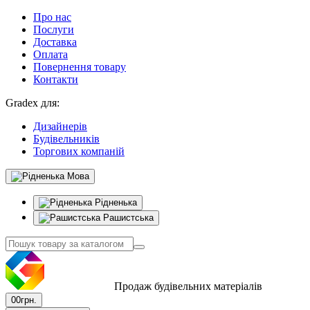
Про нас
Послуги
Доставка
Оплата
Повернення товару
Контакти
Gradex для:
Дизайнерів
Будівельників
Торгових компаній
Мова
Рідненька
Рашистська
Продаж будівельних матеріалів
0
0грн.