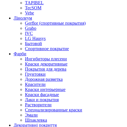
TAPIBEL
TecSOM
Vebe
Лінолеум
Gerflor (спортивные покрытия)
Grabo
IVC
LG Hausys
Бытовой
Спортивное покрытие
Фарби
Ингибиторы плесени
Краски декоративные
Покрытия для дерева
Грунтовки
Дорожная разметка
Красители
Краски интерьерные
Краски фасадные
Лаки и покрытия
Растворители
Специализированные краски
Эмали
Шпаклевка
Декоративні покриття