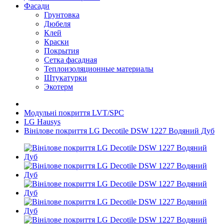
Фасади
Грунтовка
Дюбеля
Клей
Краски
Покрытия
Сетка фасадная
Теплоизоляционные материалы
Штукатурки
Экотерм
Модульні покриття LVT/SPC
LG Hausys
Вінілове покриття LG Decotile DSW 1227 Водяний Дуб