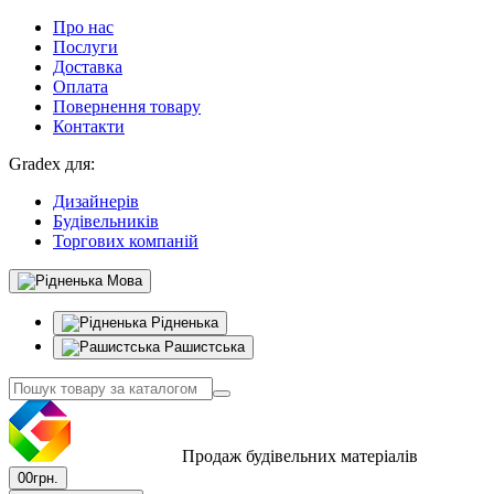
Про нас
Послуги
Доставка
Оплата
Повернення товару
Контакти
Gradex для:
Дизайнерів
Будівельників
Торгових компаній
Мова
Рідненька
Рашистська
Продаж будівельних матеріалів
0
0грн.