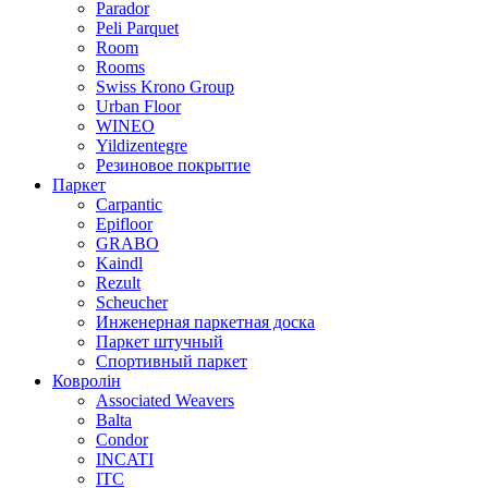
Parador
Peli Parquet
Room
Rooms
Swiss Krono Group
Urban Floor
WINEO
Yildizentegre
Резиновое покрытие
Паркет
Carpantic
Epifloor
GRABO
Kaindl
Rezult
Scheucher
Инженерная паркетная доска
Паркет штучный
Спортивный паркет
Ковролін
Associated Weavers
Balta
Condor
INCATI
ITC