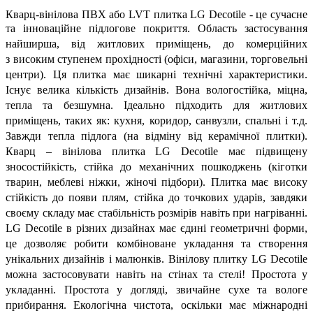
Кварц-вінілова ПВХ або LVT плитка LG Decotile - це сучасне
та інноваційне підлогове
покриття. Область застосування
найширша, від житлових приміщень, до комерційних
з
високим ступенем прохідності (офіси, магазини, торговельні
центри). Ця плитка має
шикарні технічні характеристики.
Існує велика кількість дизайнів. Вона
вологостійка, міцна,
тепла та безшумна. Ідеально підходить для житлових
приміщень, таких
як: кухня, коридор, санвузли, спальні і т.д.
Завжди тепла підлога (на відміну від керамічної
плитки).
Кварц – вінілова плитка LG Decotile має підвищену
зносостійкість,
стійка до механічних пошкоджень (кіготки
тварин, меблеві ніжки, жіночі
підбори). Плитка має високу
стійкість до появи плям, стійка до точкових ударів,
завдяки
своєму складу має стабільність розмірів навіть при нагріванні.
LG Decotile в
різних дизайнах має єдині геометричні форми,
це дозволяє робити комбіноване
укладання та створення
унікальних дизайнів і малюнків. Вінілову плитку LG Decotile
можна
застосовувати навіть на стінах та стелі! Простота у
укладанні. Простота у догляді, звичайне сухе та
вологе
прибирання. Екологічна чистота, оскільки має міжнародні