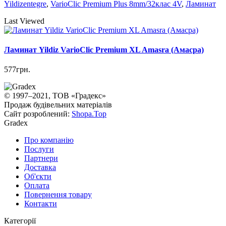
Yildizentegre
,
VarioClic Premium Plus 8mm/32клас 4V
,
Ламинат
Last Viewed
Ламинат Yildiz VarioClic Premium XL Amasra (Амасра)
577грн.
© 1997–2021, ТОВ «Градекс»
Продаж будівельних матеріалів
Сайт розроблений:
Shopa.Top
Gradex
Про компанію
Послуги
Партнери
Доставка
Об'єкти
Оплата
Повернення товару
Контакти
Категорії