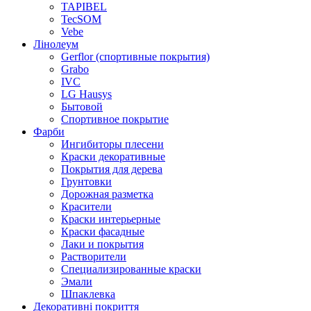
TAPIBEL
TecSOM
Vebe
Лінолеум
Gerflor (спортивные покрытия)
Grabo
IVC
LG Hausys
Бытовой
Спортивное покрытие
Фарби
Ингибиторы плесени
Краски декоративные
Покрытия для дерева
Грунтовки
Дорожная разметка
Красители
Краски интерьерные
Краски фасадные
Лаки и покрытия
Растворители
Специализированные краски
Эмали
Шпаклевка
Декоративні покриття