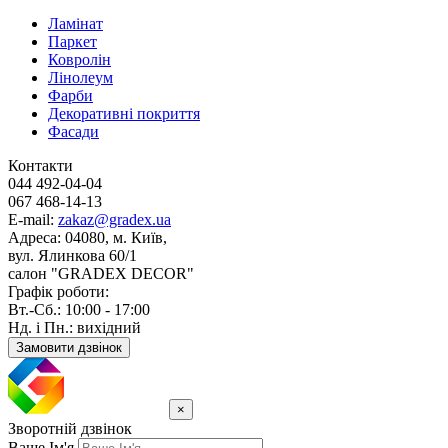
Ламінат
Паркет
Ковролін
Лінолеум
Фарби
Декоративні покриття
Фасади
Контакти
044 492-04-04
067 468-14-13
E-mail:
zakaz@gradex.ua
Адреса:
04080, м. Київ,
вул. Ялинкова 60/1
салон "GRADEX DECOR"
Графік роботи:
Вт.-Сб.: 10:00 - 17:00
Нд. і Пн.: вихідний
Замовити дзвінок
×
Зворотній дзвінок
Ваше Ім'я