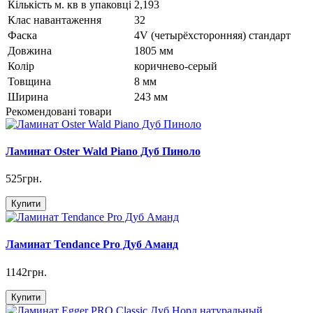
Кількість м. кв в упаковці
2,193
Клас навантаження
32
Фаска
4V (четырёхсторонняя) стандарт
Довжина
1805 мм
Колір
коричнево-серый
Товщина
8 мм
Ширина
243 мм
Рекомендовані товари
Ламинат Oster Wald Piano Дуб Пиноло
525грн.
Купити
Ламинат Tendance Pro Дуб Аманд
1142грн.
Купити