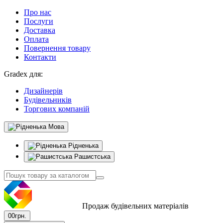
Про нас
Послуги
Доставка
Оплата
Повернення товару
Контакти
Gradex для:
Дизайнерів
Будівельників
Торгових компаній
Мова
Рідненька
Рашистська
Продаж будівельних матеріалів
0
0грн.