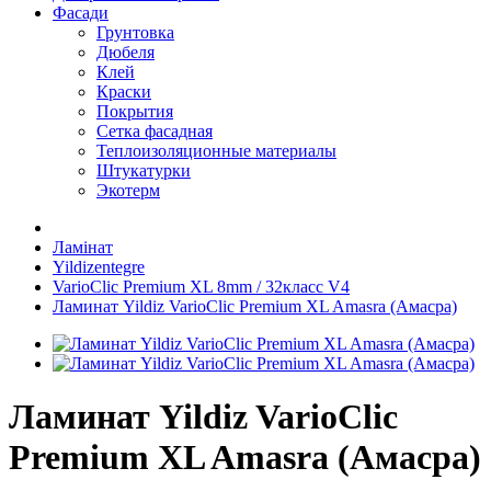
Фасади
Грунтовка
Дюбеля
Клей
Краски
Покрытия
Сетка фасадная
Теплоизоляционные материалы
Штукатурки
Экотерм
Ламінат
Yildizentegre
VarioClic Premium XL 8mm / 32класс V4
Ламинат Yildiz VarioClic Premium XL Amasra (Амасра)
Ламинат Yildiz VarioClic
Premium XL Amasra (Амасра)