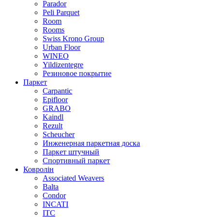
Parador
Peli Parquet
Room
Rooms
Swiss Krono Group
Urban Floor
WINEO
Yildizentegre
Резиновое покрытие
Паркет
Carpantic
Epifloor
GRABO
Kaindl
Rezult
Scheucher
Инженерная паркетная доска
Паркет штучный
Спортивный паркет
Ковролін
Associated Weavers
Balta
Condor
INCATI
ITC