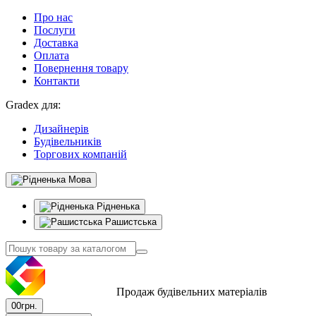
Про нас
Послуги
Доставка
Оплата
Повернення товару
Контакти
Gradex для:
Дизайнерів
Будівельників
Торгових компаній
Мова
Рідненька
Рашистська
Продаж будівельних матеріалів
0
0грн.