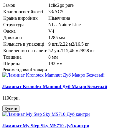
Замок
1clic2go pure
Клас зносостійкості
33/AC5
Країна виробник
Німеччина
Структура
NL - Nature Line
Фаска
V4
Довжина
1285 мм
Кількість в упаковці
9 шт./2,22 м2/16,5 кг
Количество на палете
52 уп./115,46 м2/858 кг
Товщина
8 мм
Ширина
192 мм
Рекомендовані товари
Ламинат Kronotex Mammut Дуб Макро Бежевый
1190грн.
Купити
Ламинат My Step Sky MS710 Дуб кантри