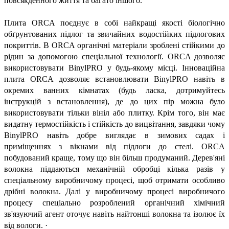
повсякденного життя та багато іншого.
Плита ORCA поєднує в собі найкращі якості біологічно
обґрунтованих підлог та звичайних водостійких підлогових
покриттів. В ORCA органічні матеріали зроблені стійкими до
рідин за допомогою спеціальної технології. ORCA дозволяє
використовувати BinylPRO у будь-якому місці. Інноваційна
плита ORCA дозволяє встановлювати BinylPRO навіть в
окремих ванних кімнатах (будь ласка, дотримуйтесь
інструкцій з встановлення), де до цих пір можна було
використовувати тільки вініл або плитку. Крім того, він має
видатну термостійкість і стійкість до вицвітання, завдяки чому
BinylPRO навіть добре виглядає в зимових садах і
приміщеннях з вікнами від підлоги до стелі. ORCA
побудований краще, тому що він більш продуманий. Дерев'яні
волокна піддаються механічній обробці кілька разів у
спеціальному виробничому процесі, щоб отримати особливо
дрібні волокна. Далі у виробничому процесі виробничого
процесу спеціально розроблений органічний хімічний
зв'язуючий агент оточує навіть найтонші волокна та ізолює їх
від вологи. ·