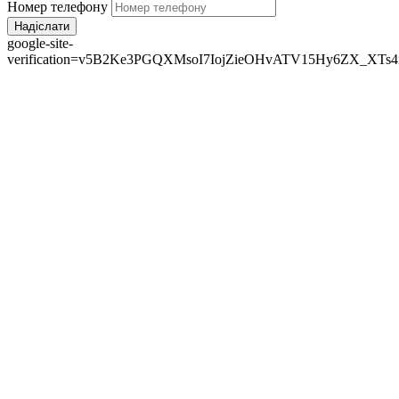
Номер телефону
Надіслати
google-site-
verification=v5B2Ke3PGQXMsoI7IojZieOHvATV15Hy6ZX_XTs4