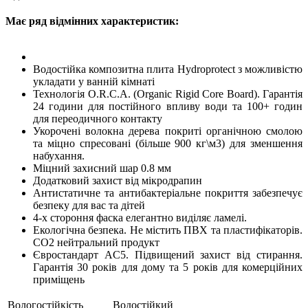
Має ряд відмінних характеристик:
Водостійка композитна плита Hydroprotect з можливістю
укладати у ванній кімнаті
Технологія O.R.C.A. (Organic Rigid Core Board). Гарантія
24 години для постійного впливу води та 100+ годин
для переодичного контакту
Укорочені волокна дерева покриті органічною смолою
та міцно спресовані (більше 900 кг\м3) для зменшення
набухання.
Міцний захисний шар 0.8 мм
Додатковий захист від мікродрапин
Антистатичне та антибактеріальне покриття забезпечує
безпеку для вас та дітей
4-х стороння фаска елегантно виділяє ламелі.
Екологічна безпека. Не містить ПВХ та пластифікаторів.
CO2 нейтральний продукт
Євростандарт AC5. Підвищений захист від стирання.
Гарантія 30 років для дому та 5 років для комерційних
приміщень
Вологостійкість
Водостійкий