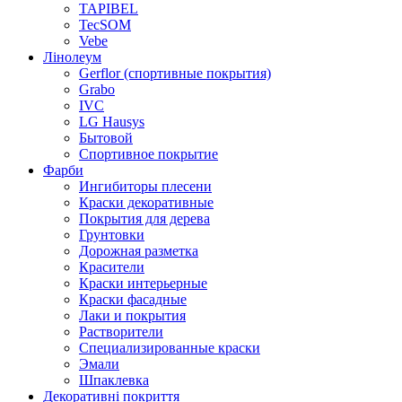
TAPIBEL
TecSOM
Vebe
Лінолеум
Gerflor (спортивные покрытия)
Grabo
IVC
LG Hausys
Бытовой
Спортивное покрытие
Фарби
Ингибиторы плесени
Краски декоративные
Покрытия для дерева
Грунтовки
Дорожная разметка
Красители
Краски интерьерные
Краски фасадные
Лаки и покрытия
Растворители
Специализированные краски
Эмали
Шпаклевка
Декоративні покриття