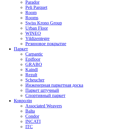
Parador
Peli Parquet
Room
Rooms
Swiss Krono Group
Urban Floor
WINEO
Yildizentegre
Резиновое покрытие
Паркет
Carpantic
Epifloor
GRABO
Kaindl
Rezult
Scheucher
Инженерная паркетная доска
Паркет штучный
Спортивный паркет
Ковролін
Associated Weavers
Balta
Condor
INCATI
ITC