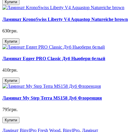
Купити
Ламинат KronoSwiss Liberty V4 Aquastop Natureiche brown
630грн.
Купити
Ламинат Egger PRO Classic Дуб Ньюбери белый
410грн.
Купити
Ламинат My Step Terra MS158 Дуб Флоренция
795грн.
Купити
Ламінат BinylPro Fresh Wood
,
BinylPro
,
Ламінат