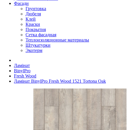
Фасади
Грунтовка
Дюбеля
Клей
Краски
Покрытия
Сетка фасадная
Теплоизоляционные материалы
Штукатурки
Экотерм
Ламінат
BinylPro
Fresh Wood
Ламінат BinylPro Fresh Wood 1521 Tortona Oak