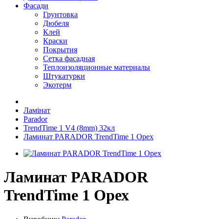
Фасади
Грунтовка
Дюбеля
Клей
Краски
Покрытия
Сетка фасадная
Теплоизоляционные материалы
Штукатурки
Экотерм
Ламінат
Parador
TrendTime 1 V4 (8mm) 32кл
Ламинат PARADOR TrendTime 1 Орех
Ламинат PARADOR
TrendTime 1 Орех