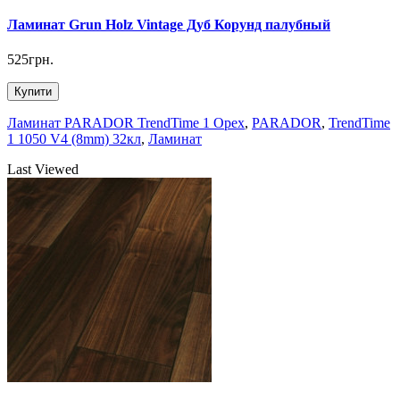
Ламинат Grun Holz Vintage Дуб Корунд палубный
525грн.
Купити
Ламинат PARADOR TrendTime 1 Орех
,
PARADOR
,
TrendTime
1 1050 V4 (8mm) 32кл
,
Ламинат
Last Viewed