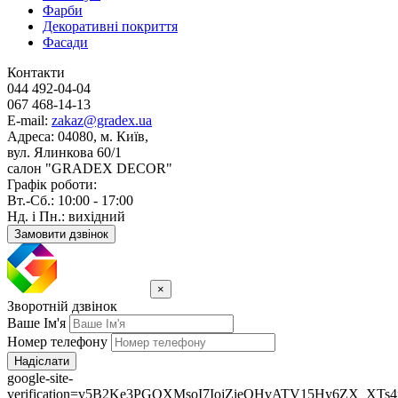
Фарби
Декоративні покриття
Фасади
Контакти
044 492-04-04
067 468-14-13
E-mail:
zakaz@gradex.ua
Адреса:
04080, м. Київ,
вул. Ялинкова 60/1
салон "GRADEX DECOR"
Графік роботи:
Вт.-Сб.: 10:00 - 17:00
Нд. і Пн.: вихідний
Замовити дзвінок
×
Зворотній дзвінок
Ваше Ім'я
Номер телефону
Надіслати
google-site-
verification=v5B2Ke3PGQXMsoI7IojZieOHvATV15Hy6ZX_XTs4