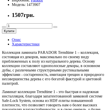
Виробник:
Parador
Модель:
1473907
1507грн.
Купити
Опис
Характеристики
Коллекция ламината PARADOR Trendtime 1 – коллекция,
состоящая из декоров, максимально по своему виду
приближенных к полу из натурального дерева. Основу
коллекции составляют однополосные декоры, в основном
дубы, с различными структурными рустикальными
эффектами - состаренность, имитация трещин и природного
несовершенства дерева с его богатой фактурой и цветовой
палитрой.
Ламинат коллекции Trendtime 1 - это быстрая и надежная
инсталляция, благодаря запатентованной замковой системе
Safe-Lock System, основа из HDF-плиты повышенной
плотности, что позволяет говорить нам о более высоких
показателях влагоустойчивости, и в свою очередь, о более