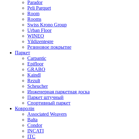
Parador
Peli Parquet
Room
Rooms
Swiss Krono Group
Urban Floor
WINEO
Yildizentegre
Резиновое покрытие
Паркет
Carpantic
Epifloor
GRABO
Kaindl
Rezult
Scheucher
Инженерная паркетная доска
Паркет штучный
Спортивный паркет
Ковролін
Associated Weavers
Balta
Condor
INCATI
ITC