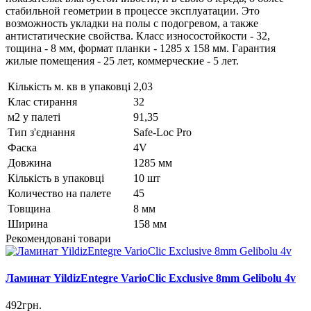
стабильной геометрии в процессе эксплуатации. Это
возможность укладки на полы с подогревом, а также
антистатические свойства. Класс износостойкости - 32,
тощина - 8 мм, формат планки - 1285 х 158 мм. Гарантия
жилые помещения - 25 лет, коммерческие - 5 лет.
Кількість м. кв в упаковці
2,03
Клас стирання
32
м2 у палеті
91,35
Тип з'єднання
Safe-Loc Pro
Фаска
4V
Довжина
1285 мм
Кількість в упаковці
10 шт
Количество на палете
45
Товщина
8 мм
Ширина
158 мм
Рекомендовані товари
Ламинат YildizEntegre VarioClic Exclusive 8mm Gelibolu 4v
492грн.