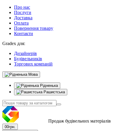
Про нас
Послуги
Доставка
Оплата
Повернення товару
Контакти
Gradex для:
Дизайнерів
Будівельників
Торгових компаній
Мова
Рідненька
Рашистська
Продаж будівельних матеріалів
0
0грн.