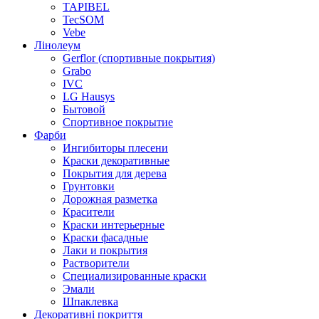
TAPIBEL
TecSOM
Vebe
Лінолеум
Gerflor (спортивные покрытия)
Grabo
IVC
LG Hausys
Бытовой
Спортивное покрытие
Фарби
Ингибиторы плесени
Краски декоративные
Покрытия для дерева
Грунтовки
Дорожная разметка
Красители
Краски интерьерные
Краски фасадные
Лаки и покрытия
Растворители
Специализированные краски
Эмали
Шпаклевка
Декоративні покриття