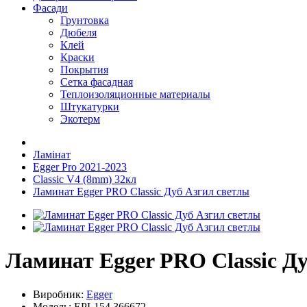
Фасади
Грунтовка
Дюбеля
Клей
Краски
Покрытия
Сетка фасадная
Теплоизоляционные материалы
Штукатурки
Экотерм
Ламінат
Egger Pro 2021-2023
Classic V4 (8mm) 32кл
Ламинат Egger PRO Classic Дуб Азгил светлы
Ламинат Egger PRO Classic Д
Виробник:
Egger
Модель:
EPL154.366672