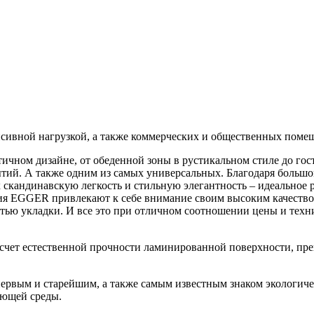
нсивной нагрузкой, а также коммерческих и общественных поме
ичном дизайне, от обеденной зоны в рустикальном стиле до гос
ий. А также одним из самых универсальных. Благодаря большом
 скандинавскую легкость и стильную элегантность – идеальное
тия EGGER привлекают к себе внимание своим высоким качеств
остью укладки. И все это при отличном соотношении цены и тех
а счет естественной прочности ламинированной поверхности, п
рвым и старейшим, а также самым известным знаком экологичес
ающей среды.