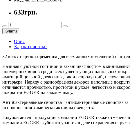
633грн.
Купити
Опис
Характеристики
32 класс нарузки пременим для всех жилых помещений с инте
Начиная с уютной гостиной и заканчивая лофтом в минималист
популярных видов среди всех существующих напольных покрыт
имитаций цельной древесины, так и репродукций, излучающих
интерьера. Наряду с разнообразием декоров напольные покры
отличаются прочностью, простотой в уходе, легкостью и скор
покрытий EGGER на каждом шагу.
Антибактериальные свойства - антибактериальные свойства з
использования химически активных веществ.
Голубой ангел - продукция компании EGGER также отмечена пе
компании EGGER глубокого участия в деле сохранения окруж