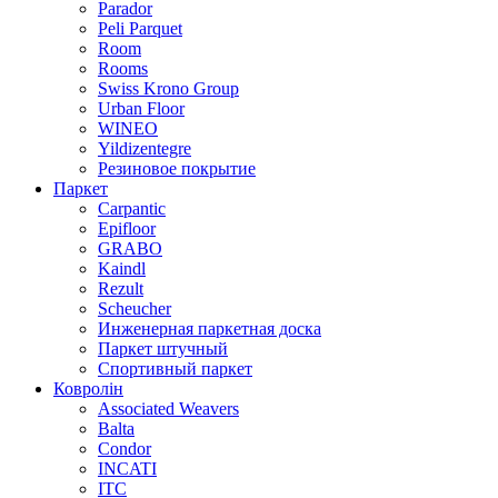
Parador
Peli Parquet
Room
Rooms
Swiss Krono Group
Urban Floor
WINEO
Yildizentegre
Резиновое покрытие
Паркет
Carpantic
Epifloor
GRABO
Kaindl
Rezult
Scheucher
Инженерная паркетная доска
Паркет штучный
Спортивный паркет
Ковролін
Associated Weavers
Balta
Condor
INCATI
ITC