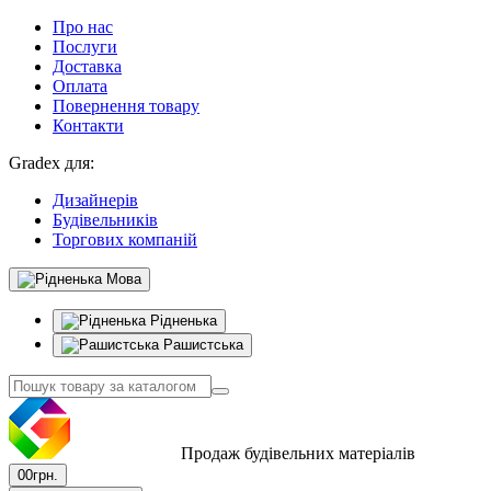
Про нас
Послуги
Доставка
Оплата
Повернення товару
Контакти
Gradex для:
Дизайнерів
Будівельників
Торгових компаній
Мова
Рідненька
Рашистська
Продаж будівельних матеріалів
0
0грн.