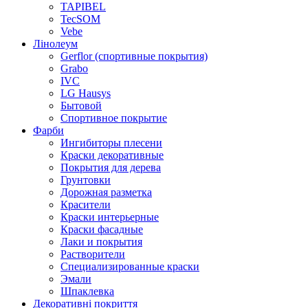
TAPIBEL
TecSOM
Vebe
Лінолеум
Gerflor (спортивные покрытия)
Grabo
IVC
LG Hausys
Бытовой
Спортивное покрытие
Фарби
Ингибиторы плесени
Краски декоративные
Покрытия для дерева
Грунтовки
Дорожная разметка
Красители
Краски интерьерные
Краски фасадные
Лаки и покрытия
Растворители
Специализированные краски
Эмали
Шпаклевка
Декоративні покриття