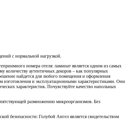
щений с нормальной нагрузкой.
теприимного номера отеля: ламинат является одним из самых
у количеству аутентичных декоров – как популярных
 решение найдется для любого помещения и оформления
ом изготовления и эксплуатационными характеристиками. Они
нических характеристик. Почувствуйте качество напольных
репятствующей размножению микроорганизмов. Без
кой безопасности: Голубой Ангел является свидетельством