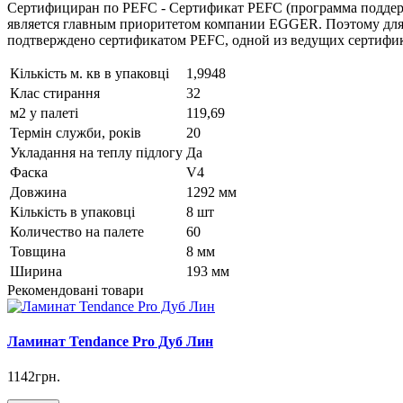
Сертифициран по PEFC - Сертификат PEFC (программа поддерж
является главным приоритетом компании EGGER. Поэтому для 
подтверждено сертификатом PEFC, одной из ведущих сертифи
Кількість м. кв в упаковці
1,9948
Клас стирання
32
м2 у палеті
119,69
Термін служби, років
20
Укладання на теплу підлогу
Да
Фаска
V4
Довжина
1292 мм
Кількість в упаковці
8 шт
Количество на палете
60
Товщина
8 мм
Ширина
193 мм
Рекомендовані товари
Ламинат Tendance Pro Дуб Лин
1142грн.