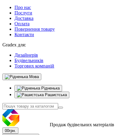
Про нас
Послуги
Доставка
Оплата
Повернення товару
Контакти
Gradex для:
Дизайнерів
Будівельників
Торгових компаній
Мова
Рідненька
Рашистська
Продаж будівельних матеріалів
0
0грн.