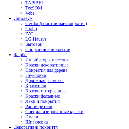
TAPIBEL
TecSOM
Vebe
Лінолеум
Gerflor (спортивные покрытия)
Grabo
IVC
LG Hausys
Бытовой
Спортивное покрытие
Фарби
Ингибиторы плесени
Краски декоративные
Покрытия для дерева
Грунтовки
Дорожная разметка
Красители
Краски интерьерные
Краски фасадные
Лаки и покрытия
Растворители
Специализированные краски
Эмали
Шпаклевка
Декоративні покриття