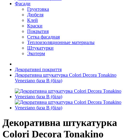
Фасади
Грунтовка
Дюбеля
Клей
Краски
Покрытия
Сетка фасадная
Теплоизоляционные материалы
Штукатурки
Экотерм
Декоративні покриття
Декоративна штукатурка Colori Decora Tonakino
Veneziano база B (біла)
Декоративна штукатурка
Colori Decora Tonakino