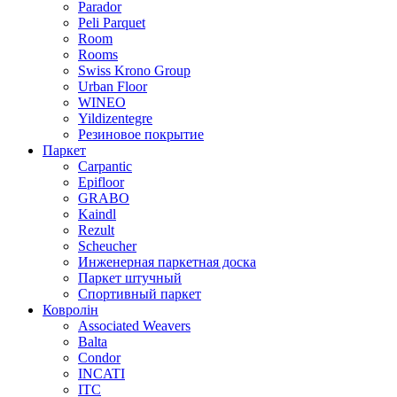
Parador
Peli Parquet
Room
Rooms
Swiss Krono Group
Urban Floor
WINEO
Yildizentegre
Резиновое покрытие
Паркет
Carpantic
Epifloor
GRABO
Kaindl
Rezult
Scheucher
Инженерная паркетная доска
Паркет штучный
Спортивный паркет
Ковролін
Associated Weavers
Balta
Condor
INCATI
ITC