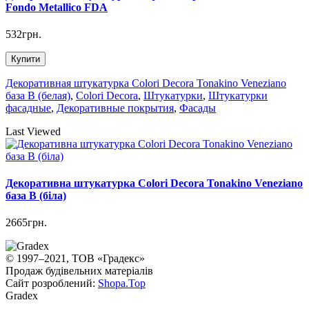
Fondo Metallico FDA
532грн.
Купити
Декоративная штукатурка Colori Decora Tonakino Veneziano
база B (белая)
,
Colori Decora
,
Штукатурки
,
Штукатурки
фасадные
,
Декоративные покрытия
,
Фасады
Last Viewed
Декоративна штукатурка Colori Decora Tonakino Veneziano
база B (біла)
2665грн.
© 1997–2021, ТОВ «Градекс»
Продаж будівельних матеріалів
Сайт розроблений:
Shopa.Top
Gradex