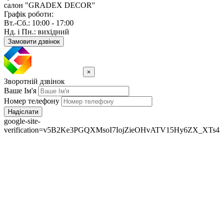
салон "GRADEX DECOR"
Графік роботи:
Вт.-Сб.: 10:00 - 17:00
Нд. і Пн.: вихідний
Замовити дзвінок
×
Зворотній дзвінок
Ваше Ім'я
Номер телефону
Надіслати
google-site-
verification=v5B2Ke3PGQXMsoI7IojZieOHvATV15Hy6ZX_XTs4