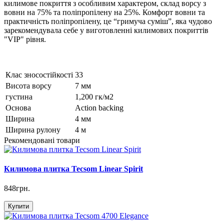
килимове покриття з особливим характером, склад ворсу з
вовни на 75% та поліпропілену на 25%. Комфорт вовни та
практичність поліпропілену, це “гримуча суміш”, яка чудово
зарекомендувала себе у виготовленні килимових покриттів
"VIP" рівня.
Клас зносостійкості
33
Висота ворсу
7 мм
густина
1,200 гк/м2
Основа
Action backing
Ширина
4 мм
Ширина рулону
4 м
Рекомендовані товари
Килимова плитка Tecsom Linear Spirit
848грн.
Купити