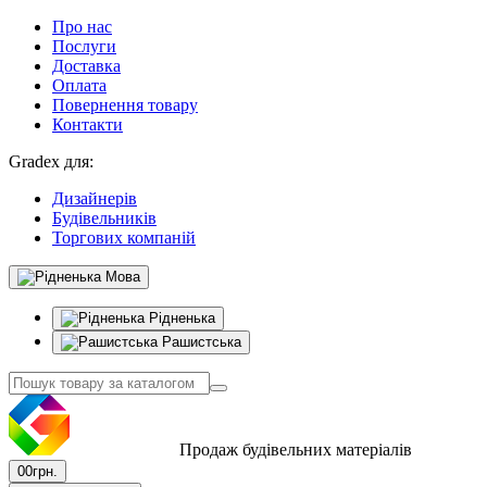
Про нас
Послуги
Доставка
Оплата
Повернення товару
Контакти
Gradex для:
Дизайнерів
Будівельників
Торгових компаній
Мова
Рідненька
Рашистська
Продаж будівельних матеріалів
0
0грн.