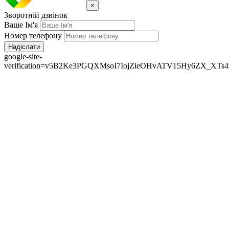
×
Зворотній дзвінок
Ваше Ім'я
Номер телефону
Надіслати
google-site-
verification=v5B2Ke3PGQXMsoI7IojZieOHvATV15Hy6ZX_XTs4