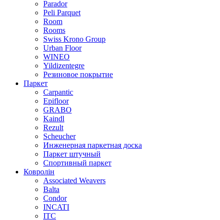
Parador
Peli Parquet
Room
Rooms
Swiss Krono Group
Urban Floor
WINEO
Yildizentegre
Резиновое покрытие
Паркет
Carpantic
Epifloor
GRABO
Kaindl
Rezult
Scheucher
Инженерная паркетная доска
Паркет штучный
Спортивный паркет
Ковролін
Associated Weavers
Balta
Condor
INCATI
ITC