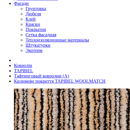
Фасади
Грунтовка
Дюбеля
Клей
Краски
Покрытия
Сетка фасадная
Теплоизоляционные материалы
Штукатурки
Экотерм
Ковролін
TAPIBEL
Тафтинговый ковролин (A)
Килимове покриття TAPIBEL WOOLMATCH