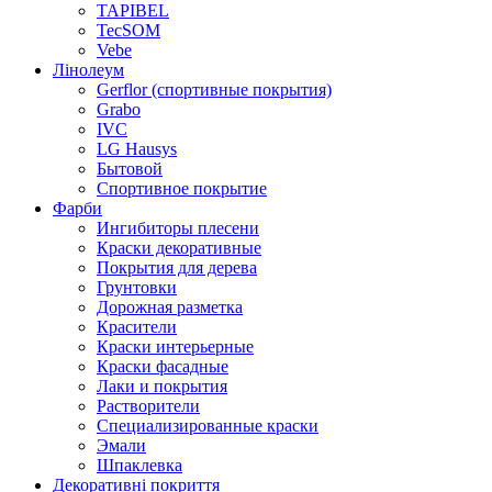
TAPIBEL
TecSOM
Vebe
Лінолеум
Gerflor (спортивные покрытия)
Grabo
IVC
LG Hausys
Бытовой
Спортивное покрытие
Фарби
Ингибиторы плесени
Краски декоративные
Покрытия для дерева
Грунтовки
Дорожная разметка
Красители
Краски интерьерные
Краски фасадные
Лаки и покрытия
Растворители
Специализированные краски
Эмали
Шпаклевка
Декоративні покриття