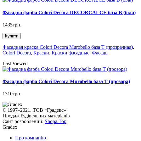
Фасадна фарба Colori Decora DECORCALCE база B (біла)
1435грн.
Купити
Фасадная краска Colori Decora Murobello база T (прозрачная)
,
Colori Decora
,
Краски
,
Краски фасадные
,
Фасады
Last Viewed
Фасадна фарба Colori Decora Murobello база T (прозора)
1310грн.
© 1997–2021, ТОВ «Градекс»
Продаж будівельних матеріалів
Сайт розроблений:
Shopa.Top
Gradex
Про компанію