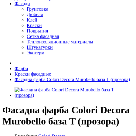
Фасади
Грунтовка
Дюбеля
Клей
Краски
Покрытия
Сетка фасадная
Теплоизоляционные материалы
Штукатурки
Экотерм
Фарби
Краски фасадные
Фасадна фарба Colori Decora Murobello база T (прозора)
Фасадна фарба Colori Decora
Murobello база T (прозора)