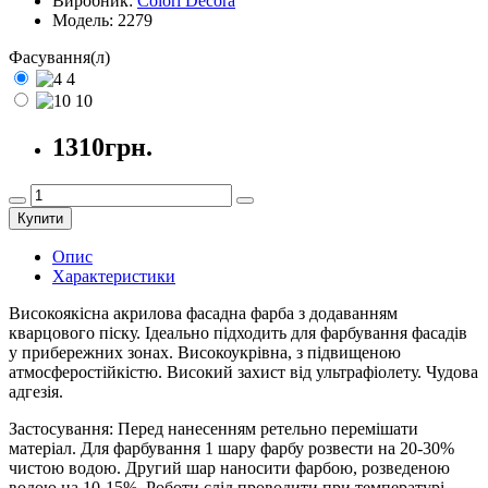
Виробник:
Colori Decora
Модель:
2279
Фасування(л)
4
10
1310грн.
Купити
Опис
Характеристики
Високоякісна акрилова фасадна фарба з додаванням
кварцового піску. Ідеально підходить для фарбування фасадів
у прибережних зонах. Високоукрівна, з підвищеною
атмосферостійкістю. Високий захист від ультрафіолету. Чудова
адгезія.
Застосування: Перед нанесенням ретельно перемішати
матеріал. Для фарбування 1 шару фарбу розвести на 20-30%
чистою водою. Другий шар наносити фарбою, розведеною
водою на 10-15%. Роботи слід проводити при температурі