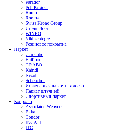
Parador
Peli Parquet
Room
Rooms
Swiss Krono Group
Urban Floor
WINEO
Yildizentegre
Резиновое покрытие
Паркет
Carpantic
Epifloor
GRABO
Kaindl
Rezult
Scheucher
Инженерная паркетная доска
Паркет штучный
Спортивный паркет
Ковролін
Associated Weavers
Balta
Condor
INCATI
ITC