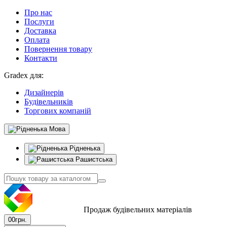
Про нас
Послуги
Доставка
Оплата
Повернення товару
Контакти
Gradex для:
Дизайнерів
Будівельників
Торгових компаній
Мова
Рідненька
Рашистська
Продаж будівельних матеріалів
0
0грн.