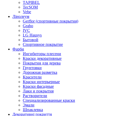
TAPIBEL
TecSOM
Vebe
Лінолеум
Gerflor (спортивные покрытия)
Grabo
IVC
LG Hausys
Бытовой
Спортивное покрытие
Фарби
Ингибиторы плесени
Краски декоративные
Покрытия для дерева
Грунтовки
Дорожная разметка
Красители
Краски интерьерные
Краски фасадные
Лаки и покрытия
Растворители
Специализированные краски
Эмали
Шпаклевка
Декоративні покриття