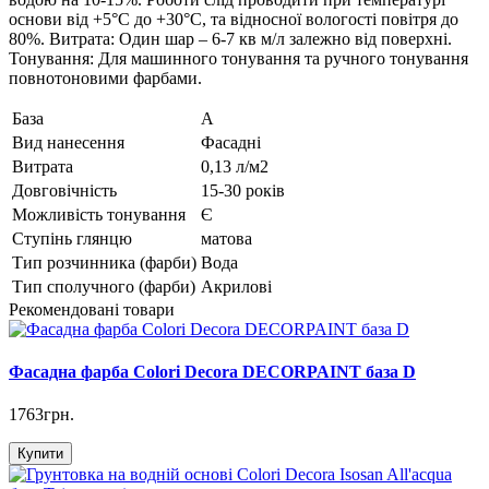
основи від +5°С до +30°С, та відносної вологості повітря до
80%. Витрата: Один шар – 6-7 кв м/л залежно від поверхні.
Тонування: Для машинного тонування та ручного тонування
повнотоновими фарбами.
База
A
Вид нанесення
Фасадні
Витрата
0,13 л/м2
Довговічність
15-30 років
Можливість тонування
Є
Ступінь глянцю
матова
Тип розчинника (фарби)
Вода
Тип сполучного (фарби)
Акрилові
Рекомендовані товари
Фасадна фарба Colori Decora DECORPAINT база D
1763грн.
Купити