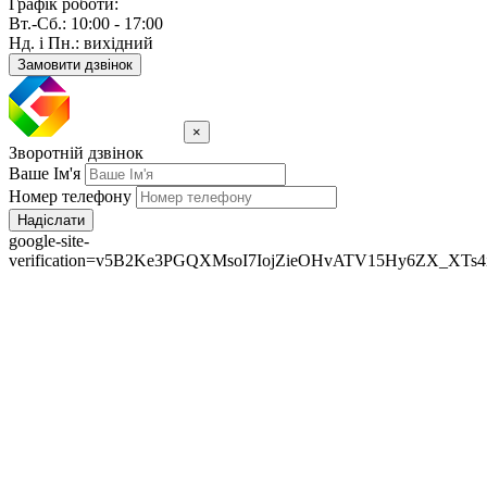
Графік роботи:
Вт.-Сб.: 10:00 - 17:00
Нд. і Пн.: вихідний
Замовити дзвінок
×
Зворотній дзвінок
Ваше Ім'я
Номер телефону
Надіслати
google-site-
verification=v5B2Ke3PGQXMsoI7IojZieOHvATV15Hy6ZX_XTs4