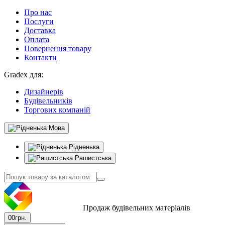
Про нас
Послуги
Доставка
Оплата
Повернення товару
Контакти
Gradex для:
Дизайнерів
Будівельників
Торгових компаній
Мова
Рідненька
Рашистська
Продаж будівельних матеріалів
0
0грн.