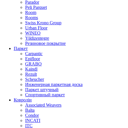
Parador
Peli Parquet
Room
Rooms
Swiss Krono Group
Urban Floor
WINEO
Yildizentegre
Резиновое покрытие
Паркет
Carpantic
Epifloor
GRABO
Kaindl
Rezult
Scheucher
Инженерная паркетная доска
Паркет штучный
Спортивный паркет
Ковролін
Associated Weavers
Balta
Condor
INCATI
ITC