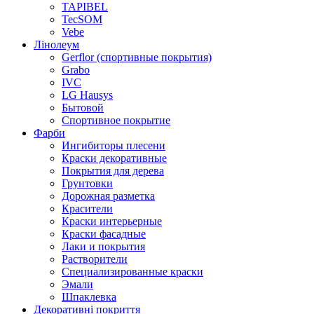
TAPIBEL
TecSOM
Vebe
Лінолеум
Gerflor (спортивные покрытия)
Grabo
IVC
LG Hausys
Бытовой
Спортивное покрытие
Фарби
Ингибиторы плесени
Краски декоративные
Покрытия для дерева
Грунтовки
Дорожная разметка
Красители
Краски интерьерные
Краски фасадные
Лаки и покрытия
Растворители
Специализированные краски
Эмали
Шпаклевка
Декоративні покриття