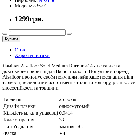
Виробник:
Alsafloor
Модель:
836-01
1299грн.
Купити
Опис
Характеристики
Ламінат Alsafloor Solid Medium Вінтаж 414 - це гарне та
довговічне покриття для Вашої підлоги. Популярний бренд
Alsafloor пропонує своїм покупцям найкраще поєднання ціни
та якості, величезний асортимент стилів та кольору, різні класи
зносостійкості та товщини.
Гарантія
25 років
Дизайн планки
односмуговий
Кількість м. кв в упаковці
0,9414
Клас стирання
33
Тип з'єднання
замкове 5G
Фаска
V4