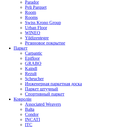
Parador
Peli Parquet
Room
Rooms
Swiss Krono Group
Urban Floor
WINEO
Yildizentegre
Резиновое покрытие
Паркет
Carpantic
Epifloor
GRABO
Kaindl
Rezult
Scheucher
Инженерная паркетная доска
Паркет штучный
Спортивный паркет
Ковролін
Associated Weavers
Balta
Condor
INCATI
ITC