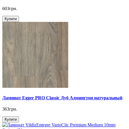
603грн.
Купити
Ламинат Egger PRO Classic Дуб Админгтон натуральный
363грн.
Купити