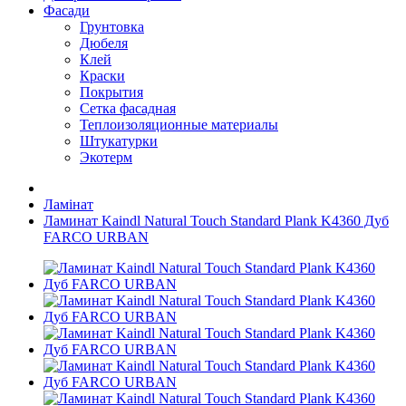
Фасади
Грунтовка
Дюбеля
Клей
Краски
Покрытия
Сетка фасадная
Теплоизоляционные материалы
Штукатурки
Экотерм
Ламінат
Ламинат Kaindl Natural Touch Standard Plank K4360 Дуб
FARCO URBAN