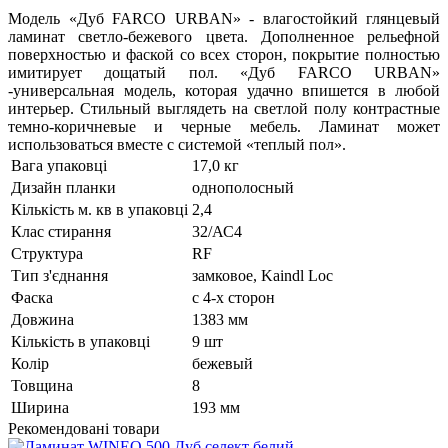
Модель «Дуб FARCO URBAN» - влагостойкий глянцевый
ламинат светло-бежевого цвета. Дополненное рельефной
поверхностью и фаской со всех сторон, покрытие полностью
имитирует дощатый пол. «Дуб FARCO URBAN»
-универсальная модель, которая удачно впишется в любой
интерьер. Стильный выглядеть на светлой полу контрастные
темно-коричневые и черные мебель. Ламинат может
использоваться вместе с системой «теплый пол».
Вага упаковці
17,0 кг
Дизайн планки
однополосный
Кількість м. кв в упаковці
2,4
Клас стирання
32/АС4
Структура
RF
Тип з'єднання
замковое, Kaindl Loc
Фаска
с 4-х сторон
Довжина
1383 мм
Кількість в упаковці
9 шт
Колір
бежевый
Товщина
8
Ширина
193 мм
Рекомендовані товари