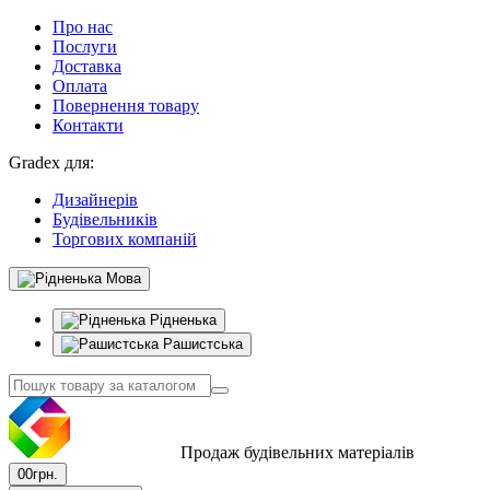
Про нас
Послуги
Доставка
Оплата
Повернення товару
Контакти
Gradex для:
Дизайнерів
Будівельників
Торгових компаній
Мова
Рідненька
Рашистська
Продаж будівельних матеріалів
0
0грн.