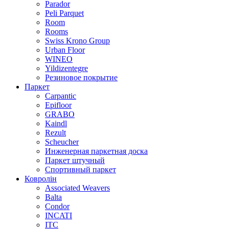
Parador
Peli Parquet
Room
Rooms
Swiss Krono Group
Urban Floor
WINEO
Yildizentegre
Резиновое покрытие
Паркет
Carpantic
Epifloor
GRABO
Kaindl
Rezult
Scheucher
Инженерная паркетная доска
Паркет штучный
Спортивный паркет
Ковролін
Associated Weavers
Balta
Condor
INCATI
ITC