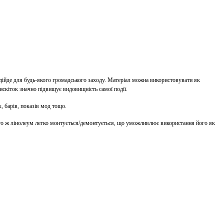
ідійде для будь-якого громадського заходу. Матеріал можна використовувати як
лискіток значно підвищує видовищність самої події.
, барів, показів мод тощо.
 того ж лінолеум легко монтується/демонтується, що уможливлює використання його як