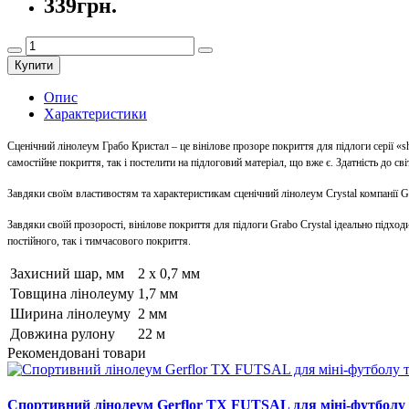
339грн.
Купити
Опис
Характеристики
Сценічний лінолеум Грабо Кристал – це вінілове прозоре покриття для підлоги серії «
самостійне покриття, так і постелити на підлоговий матеріал, що вже є. Здатність до 
Завдяки своїм властивостям та характеристикам сценічний лінолеум Crystal компанії G
Завдяки своїй прозорості, вінілове покриття для підлоги Grabo Crystal ідеально підх
постійного, так і тимчасового покриття.
Захисний шар, мм
2 х 0,7 мм
Товщина лінолеуму
1,7 мм
Ширина лінолеуму
2 мм
Довжина рулону
22 м
Рекомендовані товари
Спортивний лінолеум Gerflor TX FUTSAL для міні-футболу 