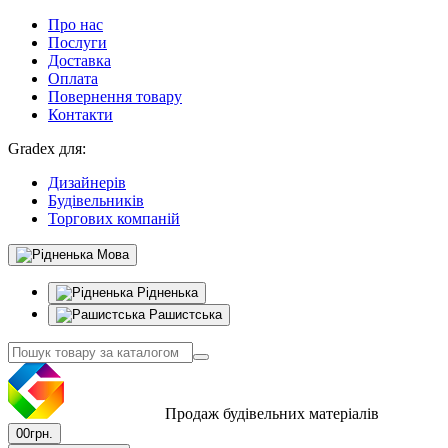
Про нас
Послуги
Доставка
Оплата
Повернення товару
Контакти
Gradex для:
Дизайнерів
Будівельників
Торгових компаній
Мова
Рідненька
Рашистська
Продаж будівельних матеріалів
0
0грн.