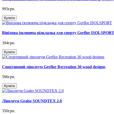
993грн.
Купити
Вінілова ізолююча підкладка для спорту Gerflor ISOLSPOR
394грн.
Купити
Спортивний лінолеум Gerflor Recreation 30 wood designs
596грн.
Купити
Лінолеум Grabo SOUNDTEX 2.0
350грн.