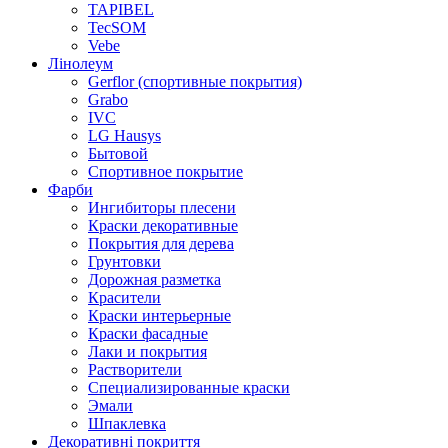
TAPIBEL
TecSOM
Vebe
Лінолеум
Gerflor (спортивные покрытия)
Grabo
IVC
LG Hausys
Бытовой
Спортивное покрытие
Фарби
Ингибиторы плесени
Краски декоративные
Покрытия для дерева
Грунтовки
Дорожная разметка
Красители
Краски интерьерные
Краски фасадные
Лаки и покрытия
Растворители
Специализированные краски
Эмали
Шпаклевка
Декоративні покриття