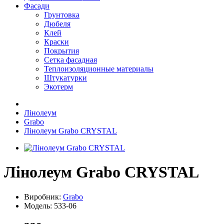
Фасади
Грунтовка
Дюбеля
Клей
Краски
Покрытия
Сетка фасадная
Теплоизоляционные материалы
Штукатурки
Экотерм
Лінолеум
Grabo
Лінолеум Grabo CRYSTAL
Лінолеум Grabo CRYSTAL
Виробник:
Grabo
Модель:
533-06