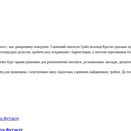
show», має декоративну поверхню. Сценічний лінолеум Грабо колекції Крістал ідеально п
світлопередачі дозволяє зробити шоу яскравішим і барвистішим, а світлове переливання б
rabo буде гарним рішенням для різноманітних виставок, розважальних закладів, дискотек
одить для приміщень з освітленими знизу підлогами, сценічних майданчиків, трибун. До
та футзалу