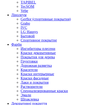
TAPIBEL
TecSOM
Vebe
Лінолеум
Gerflor (спортивные покрытия)
Grabo
IVC
LG Hausys
Бытовой
Спортивное покрытие
Фарби
Ингибиторы плесени
Краски декоративные
Покрытия для дерева
Грунтовки
Дорожная разметка
Красители
Краски интерьерные
Краски фасадные
Лаки и покрытия
Растворители
Специализированные краски
Эмали
Шпаклевка
Декоративні покриття