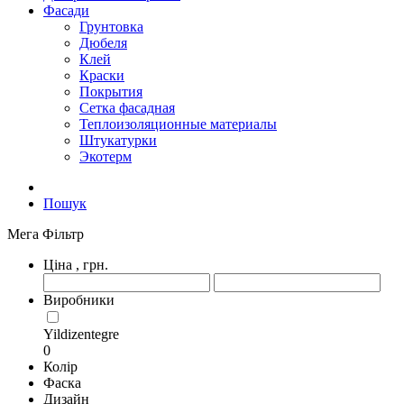
Фасади
Грунтовка
Дюбеля
Клей
Краски
Покрытия
Сетка фасадная
Теплоизоляционные материалы
Штукатурки
Экотерм
Пошук
Мега Фільтр
Ціна
, грн.
Виробники
Yildizentegre
0
Колір
Фаска
Дизайн