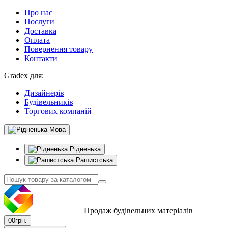
Про нас
Послуги
Доставка
Оплата
Повернення товару
Контакти
Gradex для:
Дизайнерів
Будівельників
Торгових компаній
Мова
Рідненька
Рашистська
Продаж будівельних матеріалів
0
0грн.