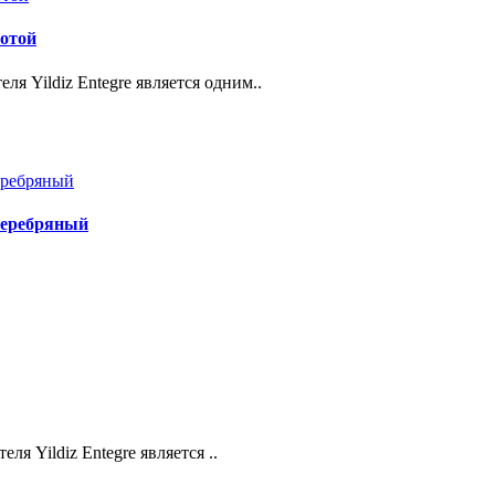
лотой
я Yildiz Entegre является одним..
серебряный
 Yildiz Entegre является ..