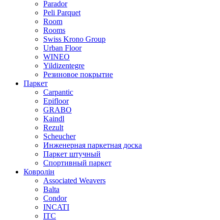
Parador
Peli Parquet
Room
Rooms
Swiss Krono Group
Urban Floor
WINEO
Yildizentegre
Резиновое покрытие
Паркет
Carpantic
Epifloor
GRABO
Kaindl
Rezult
Scheucher
Инженерная паркетная доска
Паркет штучный
Спортивный паркет
Ковролін
Associated Weavers
Balta
Condor
INCATI
ITC