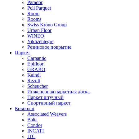
Parador
Peli Parquet
Room
Rooms
Swiss Krono Group
Urban Floor
WINEO
Yildizentegre
Резиновое покрытие
Паркет
Carpantic
Epifloor
GRABO
Kaindl
Rezult
Scheucher
Инженерная паркетная доска
Паркет штучный
Спортивный паркет
Ковролін
Associated Weavers
Balta
Condor
INCATI
ITC