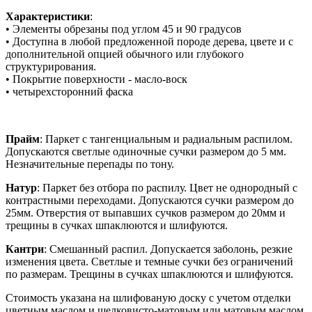
Характеристики
:
• Элементы обрезаны под углом 45 и 90 градусов
• Доступна в любой предложенной породе дерева, цвете и с
дополнительной опцией обычного или глубокого
структурирования.
• Покрытие поверхности - масло-воск
• четырехсторонний фаска
Прайм
: Паркет с тангенциальным и радиальным распилом.
Допускаются светлые одиночные сучки размером до 5 мм.
Незначительные перепады по тону.
Натур
: Паркет без отбора по распилу. Цвет не однородный с
контрастными переходами. Допускаются сучки размером до
25мм. Отверстия от выпавших сучков размером до 20мм и
трещины в сучках шпаклюются и шлифуются.
Кантри
: Смешанный распил. Допускается заболонь, резкие
изменения цвета. Светлые и темные сучки без ограничений
по размерам. Трещины в сучках шпаклюются и шлифуются.
Стоимость указана на шлифованую доску с учетом отделки
цветным маслом и шелковисто-матовым или матовым маслом,