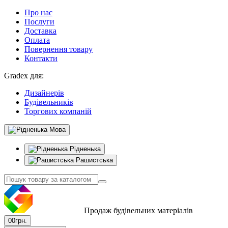
Про нас
Послуги
Доставка
Оплата
Повернення товару
Контакти
Gradex для:
Дизайнерів
Будівельників
Торгових компаній
Мова
Рідненька
Рашистська
Продаж будівельних матеріалів
0
0грн.