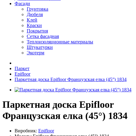
Фасади
Грунтовка
Дюбеля
Клей
Краски
Покрытия
Сетка фасадная
Теплоизоляционные материалы
Штукатурки
Экотерм
Паркет
Epifloor
Паркетная доска Еpifloor Французская елка (45°) 1834
Паркетная доска Еpifloor
Французская елка (45°) 1834
Виробник:
Epifloor