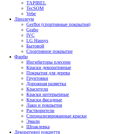
TAPIBEL
TecSOM
Vebe
Лінолеум
Gerflor (спортивные покрытия)
Grabo
IVC
LG Hausys
Бытовой
Спортивное покрытие
Фарби
Ингибиторы плесени
Краски декоративные
Покрытия для дерева
Грунтовки
Дорожная разметка
Красители
Краски интерьерные
Краски фасадные
Лаки и покрытия
Растворители
Специализированные краски
Эмали
Шпаклевка
Декоративні покриття